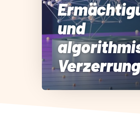
Ermächtig
und
algorithmi
Verzerrun