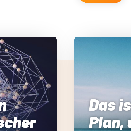
n
Das is
scher
Plan,