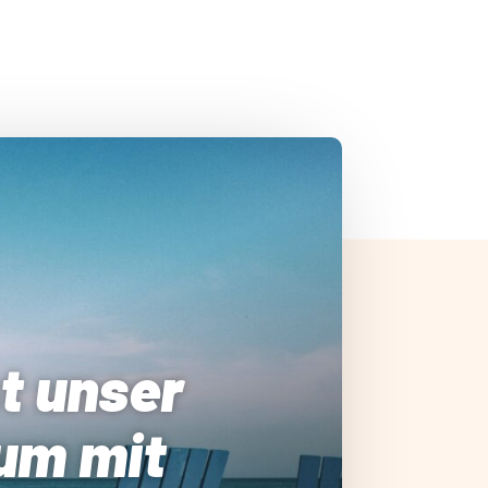
t unser
 um mit