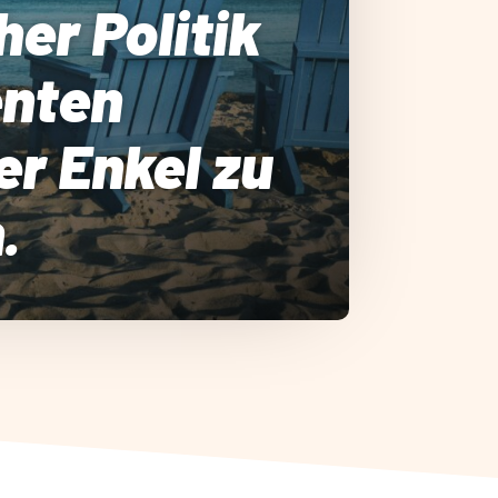
her Politik
enten
er Enkel zu
.