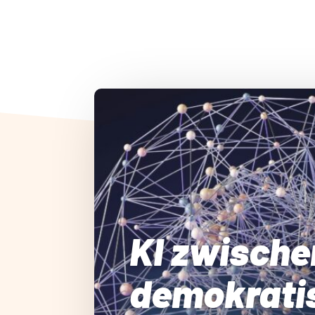
KI zwische
demokrati