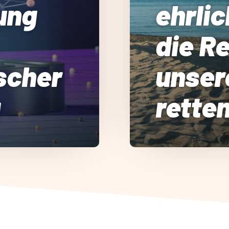
ung
ehrlic
die R
scher
unser
g
retten