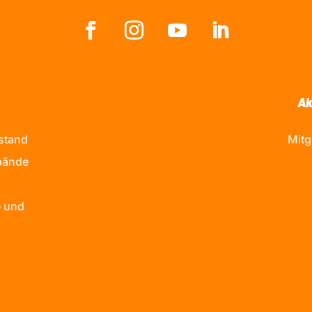
Ak
stand
Mitg
bände
 und