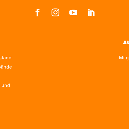
Ak
stand
Mitg
bände
 und