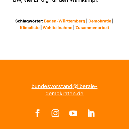
Schlagwörter:
Baden-Württemberg
|
Demokratie
|
Klimaliste
|
Wahlteilnahme
|
Zusammenarbeit
bundesvorstand@liberale-
demokraten.de