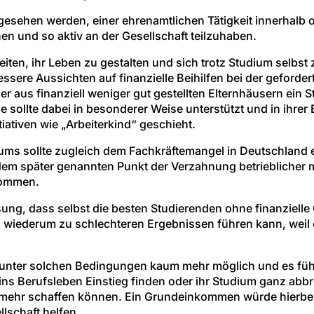
esehen werden, einer ehrenamtlichen Tätigkeit innerhalb o
n und so aktiv an der Gesellschaft teilzuhaben.
iten, ihr Leben zu gestalten und sich trotz Studium selbst
sere Aussichten auf finanzielle Beihilfen bei der geford
er aus finanziell weniger gut gestellten Elternhäusern ein 
 sollte dabei in besonderer Weise unterstützt und in ihrer
tiativen wie „Arbeiterkind“ geschieht.
udiums sollte zugleich dem Fachkräftemangel in Deutschland
te dem später genannten Punkt der Verzahnung betrieblicher
kommen.
sung, dass selbst die besten Studierenden ohne finanziell
s wiederum zu schlechteren Ergebnissen führen kann, weil 
st unter solchen Bedingungen kaum mehr möglich und es füh
 ins Berufsleben Einstieg finden oder ihr Studium ganz abbr
t mehr schaffen können. Ein Grundeinkommen würde hierbei
lschaft helfen.