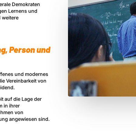
berale Demokraten
gen Lernens und
 weitere
ng, Person und
offenes und modernes
die Vereinbarkeit von
eidend.
t auf die Lage der
 in ihrer
Rahmen von
zung angewiesen sind.