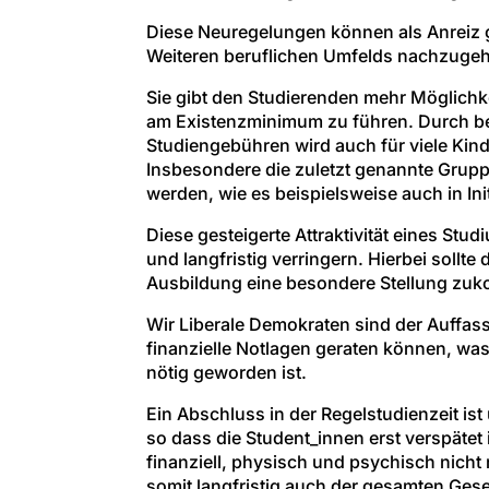
Diese Neuregelungen können als Anreiz g
Weiteren beruflichen Umfelds nachzugehe
Sie gibt den Studierenden mehr Möglichke
am Existenzminimum zu führen. Durch bes
Studiengebühren wird auch für viele Kind
Insbesondere die zuletzt genannte Gruppe
werden, wie es beispielsweise auch in Ini
Diese gesteigerte Attraktivität eines St
und langfristig verringern. Hierbei soll
Ausbildung eine besondere Stellung zu
Wir Liberale Demokraten sind der Auffas
finanzielle Notlagen geraten können, wa
nötig geworden ist.
Ein Abschluss in der Regelstudienzeit i
so dass die Student_innen erst verspätet
finanziell, physisch und psychisch nich
somit langfristig auch der gesamten Gesel