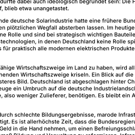
dürfte dabei auch ideologisch begründet sein: Die 
, blieb etwa unangetastet.
de deutsche Solarindustrie hatte eine frühere Bun
n plötzlichen Wegfall absterben lassen. Im heutige
ne Rolle und sind bei strategisch wichtigen Bautei
echnologien, in denen Deutschland keine Rolle spiel
s für praktisch alle modernen elektrischen Produkt
hige Wirtschaftszweige im Land zu haben, wird alle
enden Wirtschaftszweige kriseln. Ein Blick auf die
düsteres Bild. Deutschland ist abgeschlagen hinter
euge ein Umbruch auf die deutsche Industrielandsch
also weniger Zulieferer, benötigen. Es bleibt ein 
durch schlechte Bildungsergebnisse, marode Infras
tigt. Es ist allerhöchste Zeit, dass die Bundesregi
eld in die Hand nehmen, um einen Befreiungsschla