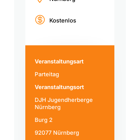

Kostenlos
Veranstaltungsart
Parteitag
Veranstaltungsort
DJH Jugendherberge
Nürnberg
Burg 2
92077 Nürnberg