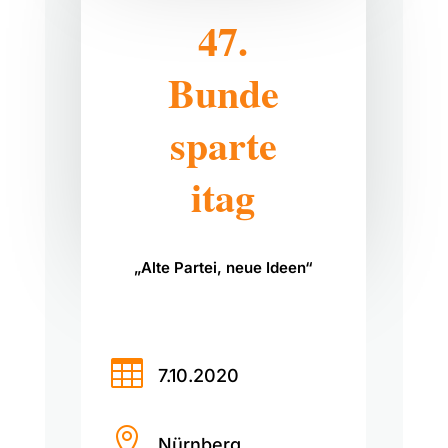
47.
Bunde
sparte
itag
„Alte Partei, neue Ideen“

7.10.2020

Nürnberg